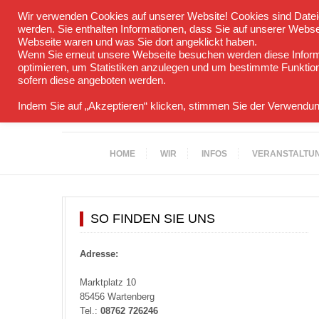
Wir verwenden Cookies auf unserer Website! Cookies sind Datei
Datenschutzerklärung
Impressum
werden. Sie enthalten Informationen, dass Sie auf unserer Webse
Webseite waren und was Sie dort angeklickt haben.
Wenn Sie erneut unsere Webseite besuchen werden diese Informa
optimieren, um Statistiken anzulegen und um bestimmte Funktiona
sofern diese angeboten werden.
Indem Sie auf „Akzeptieren“ klicken, stimmen Sie der Verwendun
HOME
WIR
INFOS
VERANSTALTU
SO FINDEN SIE UNS
Adresse:
Marktplatz 10
85456 Wartenberg
Tel.:
08762 726246