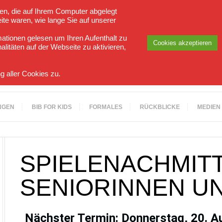
en, die auf Ihrem Computer abgelegt
ite waren, wie lange Sie auf unserer
tionen gelesen um Ihren Aufenthalt zu
Cookies akzeptieren
litäten auf der Webseite zu aktivieren,
g aller Cookies zu.
NGEN
BIB FOR KIDS
FORMALES
RÜCKBLICKE
MEDIEN
SPIELENACHMIT
SENIORINNEN U
Nächster Termin: Donnerstag, 20. 