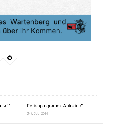
raft”
Ferienprogramm “Autokino”
9. JULI 2026